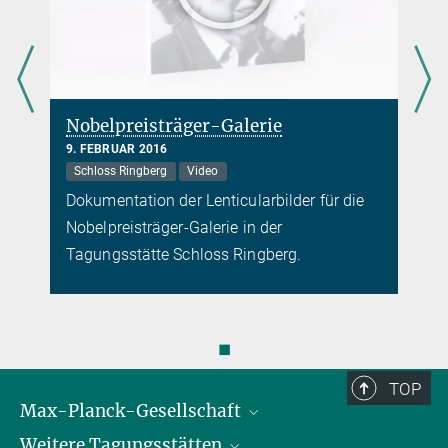
Nobelpreisträger-Galerie
9. FEBRUAR 2016
Schloss Ringberg
Video
Dokumentation der Lenticularbilder für die
Nobelpreisträger-Galerie in der
Tagungsstätte Schloss Ringberg.
◼
TOP
Max-Planck-Gesellschaft
Weitere Tagungsstätten
Karriere bei der MPG