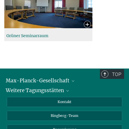
Grüner Seminarraum
TOP
Max-Planck-Gesellschaft
Weitere Tagungsstätten
Karriere bei der MPG
Für Schüler und Lehrer
Harnack-Haus Berlin
Kontakt
MaxWissen
Max-Planck-Haus Tübingen
Ringberg-Team
Max-Planck-Haus Heidelberg