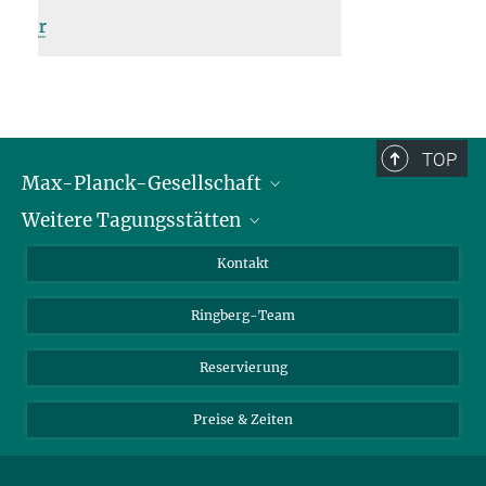
TOP
Max-Planck-Gesellschaft
Weitere Tagungsstätten
Karriere bei der MPG
Für Schüler und Lehrer
Harnack-Haus Berlin
Kontakt
MaxWissen
Max-Planck-Haus Tübingen
Ringberg-Team
Max-Planck-Haus Heidelberg
Reservierung
Preise & Zeiten