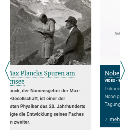
Nobelpreisträger-Galerie
VIDEO
9. FEBRUAR 2016
Dokumentation der Lenticularbilder für die
Nobelpreisträger-Galerie in der
Tagungsstätte Schloss Ringberg.
s
mehr