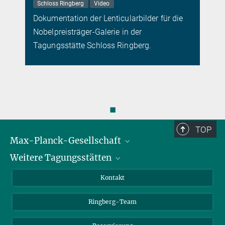
Schloss Ringberg
Video
Dokumentation der Lenticularbilder für die
Nobelpreisträger-Galerie in der
Tagungsstätte Schloss Ringberg.
◼
TOP
Max-Planck-Gesellschaft
Weitere Tagungsstätten
Karriere bei der MPG
Für Schüler und Lehrer
Harnack-Haus Berlin
Kontakt
MaxWissen
Max-Planck-Haus Tübingen
Ringberg-Team
Max-Planck-Haus Heidelberg