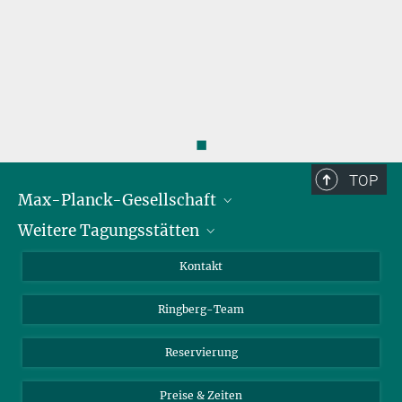
◼
TOP
Max-Planck-Gesellschaft
Weitere Tagungsstätten
Karriere bei der MPG
Für Schüler und Lehrer
Harnack-Haus Berlin
Kontakt
MaxWissen
Max-Planck-Haus Tübingen
Ringberg-Team
Max-Planck-Haus Heidelberg
Reservierung
Preise & Zeiten