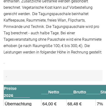
enthalten. Zusätzliche Getränke werden gesondert
berechnet. Vegetarische Kost kann auf Vorbestellung
gereicht werden. Die Tagungspauschale beinhaltet
Kaffeepause, Raummiete, freies Wlan, Flipcharts,
Pinnwände und Technik. Die Tagungspauschale wird pro
Tag berechnet - auch halbe Tage. Bei einer
Tagesveranstaltung ohne Pauschale wird eine Raummiete
erhoben (je nach Raumgröße 100,-€ bis 300,-€). Die
Leistungen werden in folgender Höhe in Rechnung gestellt:
.
.
Preise
___Netto___
___Brutto____
__St
2026_______
Übernachtung
64,00 €
68,48 €
7%