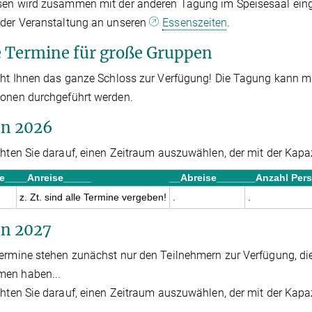
en wird zusammen mit der anderen Tagung im Speisesaal einge
 der Veranstaltung an unseren
Essenszeiten
.
e Termine für große Gruppen
eht Ihnen das ganze Schloss zur Verfügung! Die Tagung kann m
onen durchgeführt werden.
en 2026
chten Sie darauf, einen Zeitraum auszuwählen, der mit der Kapaz
e__
__Anreise_____
__Abreise_____
__Anzahl Per
z. Zt. sind alle Termine vergeben!
.
.
en 2027
ermine stehen zunächst nur den Teilnehmern zur Verfügung, di
en haben...
chten Sie darauf, einen Zeitraum auszuwählen, der mit der Kapaz