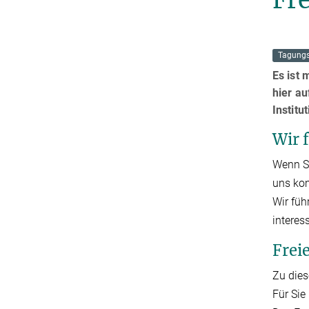
Tagungs
Es ist 
hier au
Institu
Wir 
Wenn Si
uns kom
Wir füh
interes
Frei
Zu dies
Für Sie