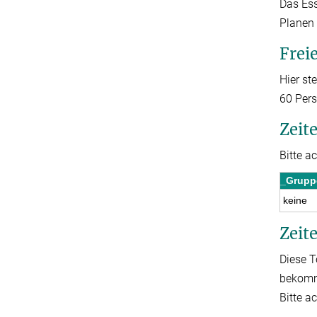
Das Ess
Planen
Frei
Hier st
60 Pers
Zeit
Bitte a
_Grupp
keine
Zeit
Diese T
bekomm
Bitte a