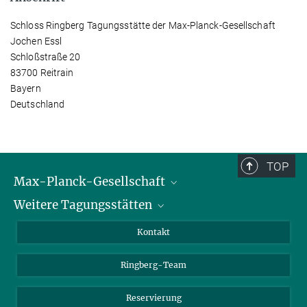
Schloss Ringberg Tagungsstätte der Max-Planck-Gesellschaft
Jochen Essl
Schloßstraße 20
83700 Reitrain
Bayern
Deutschland
TOP
Max-Planck-Gesellschaft
Weitere Tagungsstätten
Karriere bei der MPG
Für Schüler und Lehrer
Harnack-Haus Berlin
Kontakt
MaxWissen
Max-Planck-Haus Tübingen
Ringberg-Team
Max-Planck-Haus Heidelberg
Reservierung