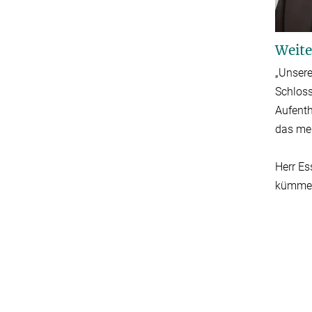
Weite
„Unsere
Schloss
Aufenth
das mer
Herr Es
kümmert