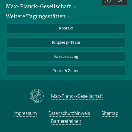
Max-Planck-Gesellschaft
Weitere Tagungsstätten
Karriere bei der MPG
Für Schüler und Lehrer
Harnack-Haus Berlin
Kontakt
MaxWissen
Max-Planck-Haus Tübingen
Ringberg-Team
Max-Planck-Haus Heidelberg
Reservierung
Preise & Zeiten
Max-Planck-Gesellschaft
Impressum
Datenschutzhinweis
Sitemap
Barrierefreiheit