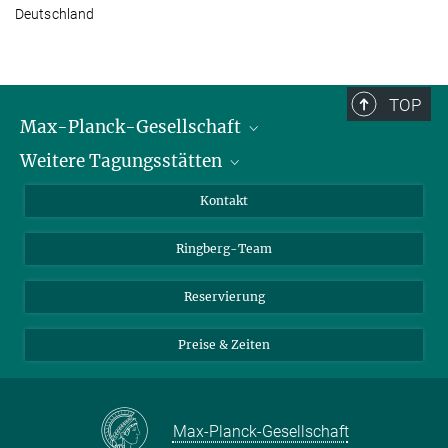
Deutschland
TOP
Max-Planck-Gesellschaft
Weitere Tagungsstätten
Karriere bei der MPG
Für Schüler und Lehrer
Harnack-Haus Berlin
Kontakt
MaxWissen
Max-Planck-Haus Tübingen
Ringberg-Team
Max-Planck-Haus Heidelberg
Reservierung
Preise & Zeiten
Max-Planck-Gesellschaft