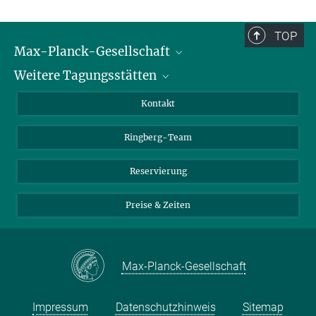
TOP
Max-Planck-Gesellschaft
Weitere Tagungsstätten
Karriere bei der MPG
Für Schüler und Lehrer
Harnack-Haus Berlin
Kontakt
MaxWissen
Max-Planck-Haus Tübingen
Ringberg-Team
Max-Planck-Haus Heidelberg
Reservierung
Preise & Zeiten
Max-Planck-Gesellschaft
Impressum
Datenschutzhinweis
Sitemap