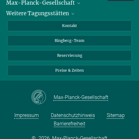
Max-Planck-Gesellschaft
Weitere Tagungsstätten
Karriere bei der MPG
Für Schüler und Lehrer
Harnack-Haus Berlin
Kontakt
MaxWissen
Max-Planck-Haus Tübingen
Ringberg-Team
Max-Planck-Haus Heidelberg
Reservierung
Preise & Zeiten
Max-Planck-Gesellschaft
Impressum
Datenschutzhinweis
Sitemap
Barrierefreiheit
©
2026, Max-Planck-Gesellschaft