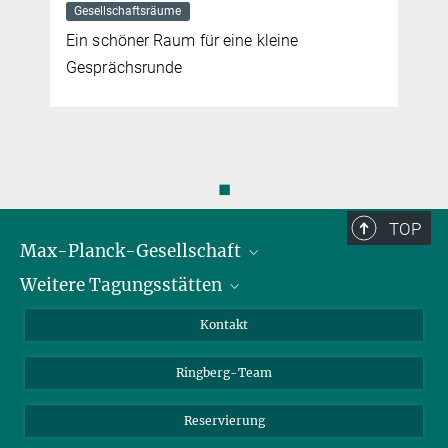
Gesellschaftsräume
Ein schöner Raum für eine kleine
Gesprächsrunde
◼
TOP
Max-Planck-Gesellschaft
Weitere Tagungsstätten
Karriere bei der MPG
Für Schüler und Lehrer
Harnack-Haus Berlin
Kontakt
MaxWissen
Max-Planck-Haus Tübingen
Ringberg-Team
Max-Planck-Haus Heidelberg
Reservierung