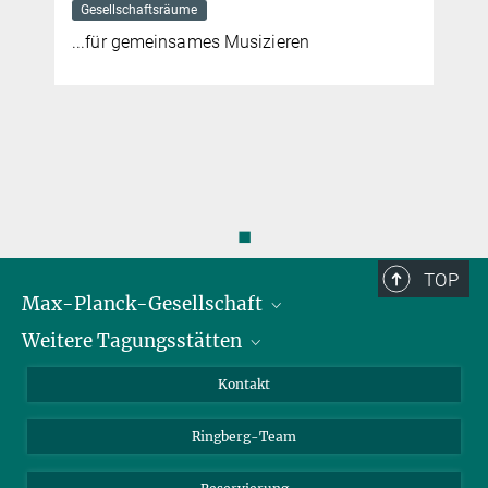
Gesellschaftsräume
...für gemeinsames Musizieren
◼
TOP
Max-Planck-Gesellschaft
Weitere Tagungsstätten
Karriere bei der MPG
Für Schüler und Lehrer
Harnack-Haus Berlin
Kontakt
MaxWissen
Max-Planck-Haus Tübingen
Ringberg-Team
Max-Planck-Haus Heidelberg