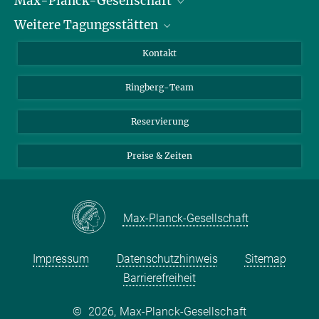
Max-Planck-Gesellschaft
Weitere Tagungsstätten
Karriere bei der MPG
Für Schüler und Lehrer
Harnack-Haus Berlin
Kontakt
MaxWissen
Max-Planck-Haus Tübingen
Ringberg-Team
Max-Planck-Haus Heidelberg
Reservierung
Preise & Zeiten
Max-Planck-Gesellschaft
Impressum
Datenschutzhinweis
Sitemap
Barrierefreiheit
©
2026, Max-Planck-Gesellschaft