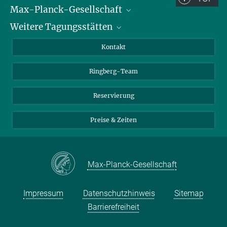
Max-Planck-Gesellschaft
Weitere Tagungsstätten
Karriere bei der MPG
Für Schüler und Lehrer
Harnack-Haus Berlin
Kontakt
MaxWissen
Max-Planck-Haus Tübingen
Ringberg-Team
Max-Planck-Haus Heidelberg
Reservierung
Preise & Zeiten
Max-Planck-Gesellschaft
Impressum
Datenschutzhinweis
Sitemap
Barrierefreiheit