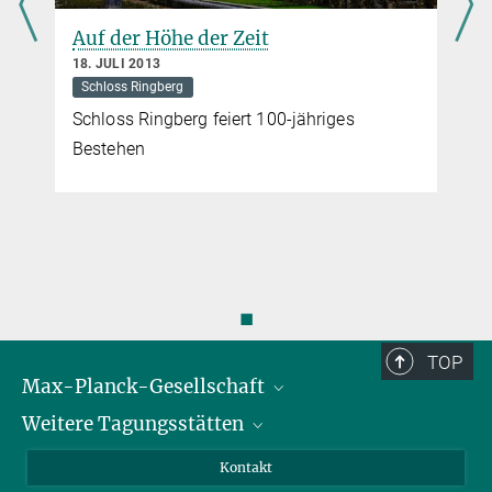
Auf der Höhe der Zeit
18. JULI 2013
Schloss Ringberg
Schloss Ringberg feiert 100-jähriges
Bestehen
◼
TOP
Max-Planck-Gesellschaft
Weitere Tagungsstätten
Karriere bei der MPG
Für Schüler und Lehrer
Harnack-Haus Berlin
Kontakt