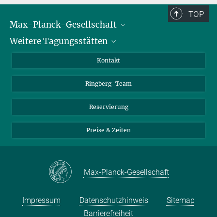
TOP
Max-Planck-Gesellschaft
Weitere Tagungsstätten
Karriere bei der MPG
Für Schüler und Lehrer
Harnack-Haus Berlin
Kontakt
MaxWissen
Max-Planck-Haus Tübingen
Ringberg-Team
Max-Planck-Haus Heidelberg
Reservierung
Preise & Zeiten
Max-Planck-Gesellschaft
Impressum
Datenschutzhinweis
Sitemap
Barrierefreiheit