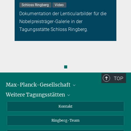
Schloss Ringberg
Video
Dokumentation der Lenticularbilder für die
Nobelpreisträger-Galerie in der
Tagungsstätte Schloss Ringberg.
◼
TOP
Max-Planck-Gesellschaft
Weitere Tagungsstätten
Karriere bei der MPG
Für Schüler und Lehrer
Harnack-Haus Berlin
Kontakt
MaxWissen
Max-Planck-Haus Tübingen
Ringberg-Team
Max-Planck-Haus Heidelberg