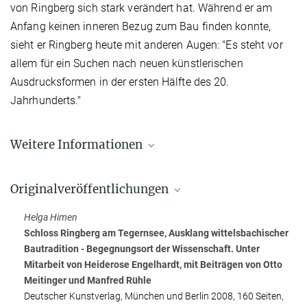
von Ringberg sich stark verändert hat. Während er am
Anfang keinen inneren Bezug zum Bau finden konnte,
sieht er Ringberg heute mit anderen Augen: "Es steht vor
allem für ein Suchen nach neuen künstlerischen
Ausdrucksformen in der ersten Hälfte des 20.
Jahrhunderts."
Weitere Informationen
Schloss Ringberg - Tagungsstätte der Max-
Planck-Gesellschaft
Originalveröffentlichungen
Helga Himen
Schloss Ringberg am Tegernsee, Ausklang wittelsbachischer
Bautradition - Begegnungsort der Wissenschaft. Unter
Mitarbeit von Heiderose Engelhardt, mit Beiträgen von Otto
Meitinger und Manfred Rühle
Deutscher Kunstverlag, München und Berlin 2008, 160 Seiten,