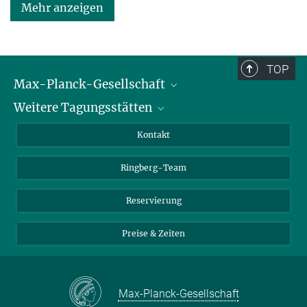
Mehr anzeigen
TOP
Max-Planck-Gesellschaft
Weitere Tagungsstätten
Karriere bei der MPG
Für Schüler und Lehrer
Harnack-Haus Berlin
Kontakt
MaxWissen
Max-Planck-Haus Tübingen
Ringberg-Team
Max-Planck-Haus Heidelberg
Reservierung
Preise & Zeiten
Max-Planck-Gesellschaft