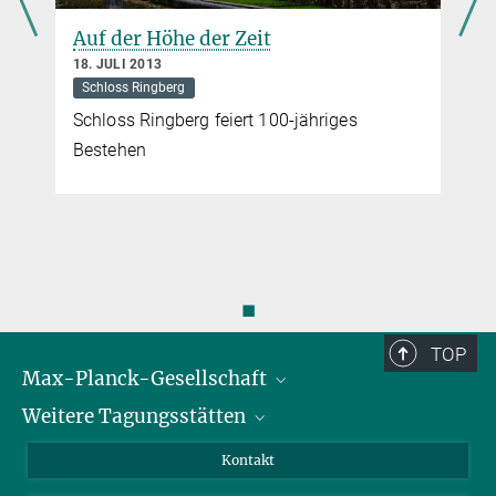
Auf der Höhe der Zeit
18. JULI 2013
Schloss Ringberg
Schloss Ringberg feiert 100-jähriges
Bestehen
◼
TOP
Max-Planck-Gesellschaft
Weitere Tagungsstätten
Karriere bei der MPG
Für Schüler und Lehrer
Harnack-Haus Berlin
Kontakt
MaxWissen
Max-Planck-Haus Tübingen