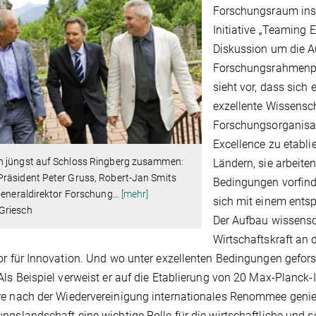
Forschungsraum insg
Initiative „Teaming E
Diskussion um die A
Forschungsrahmenpr
sieht vor, dass sich
exzellente Wissensc
Forschungsorganisa
Excellence zu etabli
 jüngst auf Schloss Ringberg zusammen:
Ländern, sie arbeiten
räsident Peter Gruss, Robert-Jan Smits
Bedingungen vorfind
Generaldirektor Forschung
…
[mehr]
sich mit einem entsp
riesch
Der Aufbau wissensc
Wirtschaftskraft an 
or für Innovation. Und wo unter exzellenten Bedingungen geforsch
Als Beispiel verweist er auf die Etablierung von 20 Max-Planck-
e nach der Wiedervereinigung internationales Renommee genieße
ngslandschaft eine wichtige Rolle für die wirtschaftliche und s