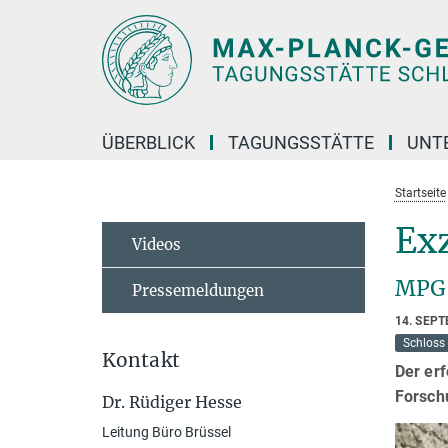
Hauptinhalt
ÜBERBLICK
TAGUNGSSTÄTTE
UNT
Startseite
Ex
Videos
MPG 
Pressemeldungen
14. SEP
Schloss
Kontakt
Der er
Forsch
Dr. Rüdiger Hesse
Leitung Büro Brüssel